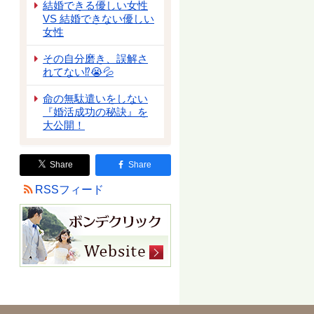
結婚できる優しい女性
VS 結婚できない優しい
女性
その自分磨き、誤解さ
れてない⁉😭💦
命の無駄遣いをしない
『婚活成功の秘訣』を
大公開！
Share
Share
RSSフィード