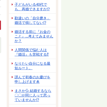
子どもがいる40代で
も、再婚できますか!?
勘違いの「自分磨き」
婚活で損してない!?
婚活する前に『お金の
こと』...考えてみません
か？
人間関係で悩む人は
『婚活』も苦戦する⁉
めに 自分で変える必要があるもの❣❣」
なりたい自分になる最
短ルート。
謹んで初春のお慶びを
申し上げます🎍
まさか💦 結婚するなら
〇〇が同じ人って思っ
ていませんか!?