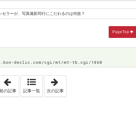
ンセラーが、写真撮影同行にこだわるのは何故？
PageTop
bon-declic.com/cgi/mt/mt-tb.cgi/1860
「婚活用プロフィール写真は、とっても大事なんだって💦」
「婚活をすると決めたとき、まず初
前の記事
記事一覧
次の記事