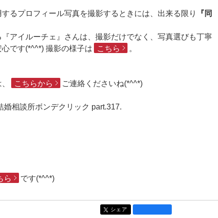
用するプロフィール写真を撮影するときには、出来る限り
『同
る『アイルーチェ』さんは、撮影だけでなく、写真選びも丁寧
す(*^^*) 撮影の様子は
こちら
。
は、
こちらから
ご連絡くださいね(*^^*)
ボンデクリック part.317.
ちら
です(*^^*)
シェア
entry1873