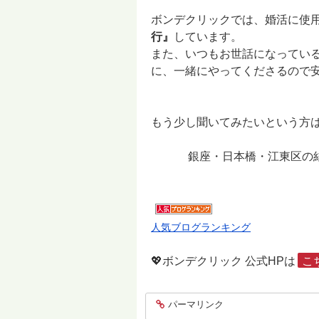
ボンデクリックでは、婚活に使
行』
しています。
また、いつもお世話になってい
に、一緒にやってくださるので安心で
もう少し聞いてみたいという方
銀座・日本橋・江東区の結婚相談所
人気ブログランキング
💖ボンデクリック 公式HPは
こ
パーマリンク
entry1873