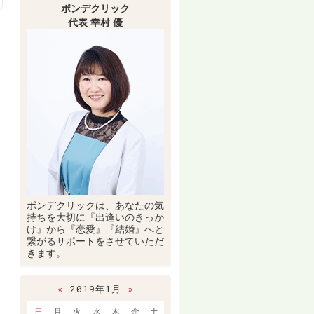
ボンデクリック
代表 幸村 優
ボンデクリックは、あなたの気
持ちを大切に『出逢いのきっか
け』から『恋愛』『結婚』へと
繋がるサポートをさせていただ
きます。
«
2019年1月
»
日
月
火
水
木
金
土