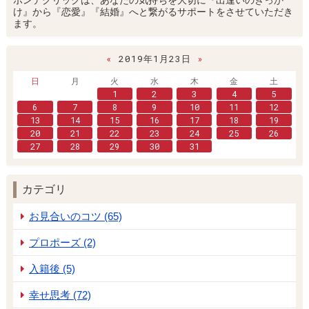
ボンデクリックは、あなたの気持ちを大切に『出逢いのきっか
け』から『恋愛』『結婚』へと繋がるサポートをさせていただき
ます。
«
2019年1月23日
»
日
月
火
水
木
金
土
1
2
3
4
5
6
7
8
9
10
11
12
13
14
15
16
17
18
19
20
21
22
23
24
25
26
27
28
29
30
31
カテゴリ
お見合いのコツ (65)
プロポーズ (2)
入籍後 (5)
幸せ思考 (72)