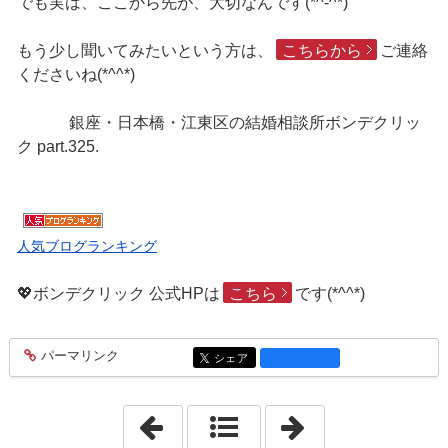
でも実は、ここから先が、大切なんです(*^-^*)
もう少し聞いてみたいという方は、
こちらから
ご連絡
くださいね(*^^*)
銀座・日本橋・江東区の結婚相談所ボンデクリッ
ク part.325.
人気ブログランキング
💖ボンデクリック 公式HPは
こちら
です(*^^*)
パーマリンク
entry1881
シェア
entry1881
「2019年1月22日」
「2019年1月24日