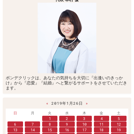
ボンデクリックは、あなたの気持ちを大切に『出逢いのきっか
け』から『恋愛』『結婚』へと繋がるサポートをさせていただき
ます。
«
2019年1月26日
»
日
月
火
水
木
金
土
1
2
3
4
5
6
7
8
9
10
11
12
13
14
15
16
17
18
19