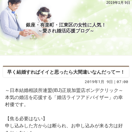
2019年1月 9日
銀座・有楽町・江東区の女性に人気！
～愛され婚活応援ブログ～
早く結婚すればイイと思ったら大間違いなんだってー！
2019年1月 9日｜07:00
～日本結婚相談所連盟(IBJ)正規加盟店ボンデクリック～
本気の婚活を応援する「婚活ライフアドバイザー」の幸
村優です。
【焦る必要はない】
申し込みした方からは断られ、お申し込みが来る方は好