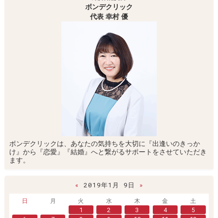
ボンデクリック
代表 幸村 優
ボンデクリックは、あなたの気持ちを大切に『出逢いのきっか
け』から『恋愛』『結婚』へと繋がるサポートをさせていただき
ます。
«
2019年1月 9日
»
日
月
火
水
木
金
土
1
2
3
4
5