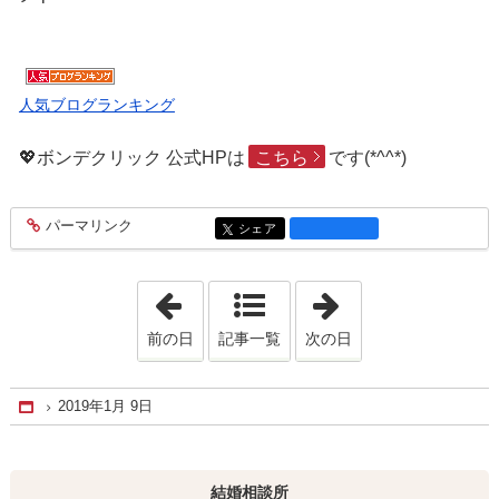
人気ブログランキング
💖ボンデクリック 公式HPは
こちら
です(*^^*)
パーマリンク
entry1867
シェア
entry1867
「2019年1月 8日」
「2019年1月10日
前の日
記事一覧
次の日
2019年1月 9日
Home
結婚相談所