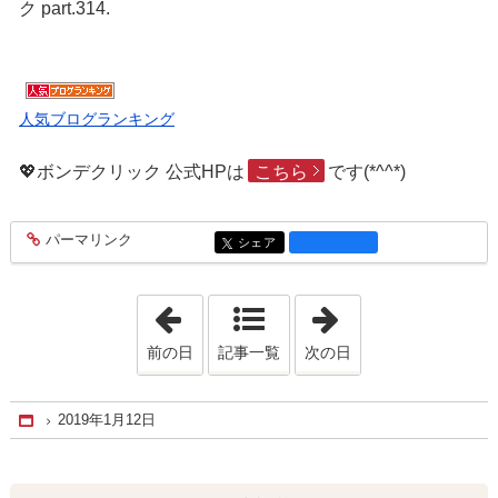
ク part.314.
人気ブログランキング
💖ボンデクリック 公式HPは
こちら
です(*^^*)
パーマリンク
entry1870
シェア
entry1870
「2019年1月11日」
「2019年1月13日
前の日
記事一覧
次の日
2019年1月12日
Home