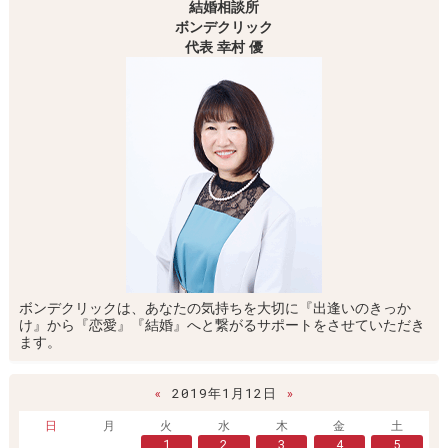
結婚相談所
ボンデクリック
代表 幸村 優
ボンデクリックは、あなたの気持ちを大切に『出逢いのきっか
け』から『恋愛』『結婚』へと繋がるサポートをさせていただき
ます。
«
2019年1月12日
»
日
月
火
水
木
金
土
1
2
3
4
5