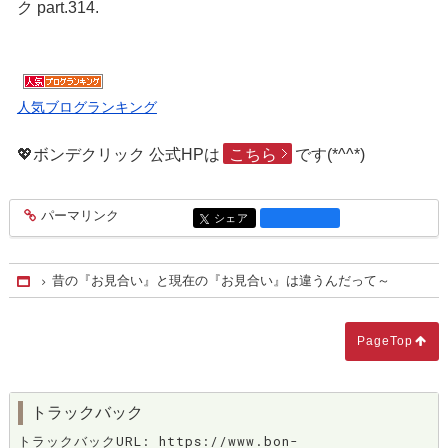
ク part.314.
人気ブログランキング
💖ボンデクリック 公式HPは
こちら
です(*^^*)
パーマリンク
entry1870
シェア
entry1870
昔の『お見合い』と現在の『お見合い』は違うんだって～
Home
PageTop
トラックバック
トラックバックURL: https://www.bon-