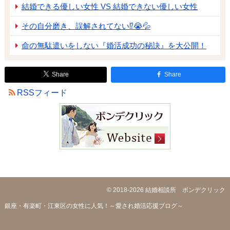
結婚できる優しい女性 VS 結婚できない優しい女性
その自分磨き、誤解されてない⁉😭💦
命の無駄遣いをしない『婚活成功の秘訣』を大公開！
Share
Share
RSSフィード
© 2018-2026
結婚相談所 ボンデクリック
銀座・有楽町・江東区の女性に人気！～愛され婚活応援ブログ～