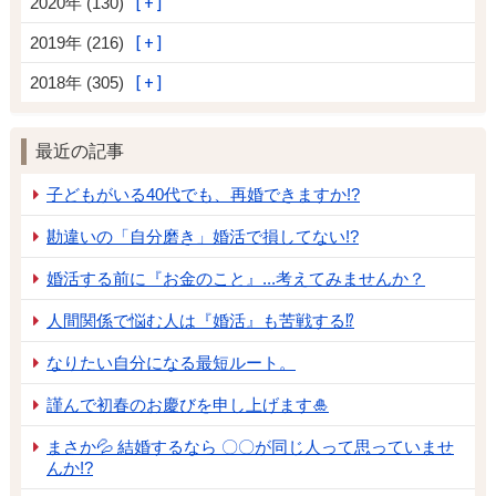
2020年 (130)
2019年 (216)
2018年 (305)
最近の記事
子どもがいる40代でも、再婚できますか!?
勘違いの「自分磨き」婚活で損してない!?
婚活する前に『お金のこと』...考えてみませんか？
人間関係で悩む人は『婚活』も苦戦する⁉
なりたい自分になる最短ルート。
謹んで初春のお慶びを申し上げます🎍
まさか💦 結婚するなら 〇〇が同じ人って思っていませ
んか!?