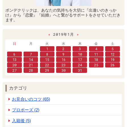
ボンデクリックは、あなたの気持ちを大切に『出逢いのきっか
け』から『恋愛』『結婚』へと繋がるサポートをさせていただき
ます。
«
2019年1月
»
日
月
火
水
木
金
土
1
2
3
4
5
6
7
8
9
10
11
12
13
14
15
16
17
18
19
20
21
22
23
24
25
26
27
28
29
30
31
カテゴリ
お見合いのコツ (65)
プロポーズ (2)
入籍後 (5)