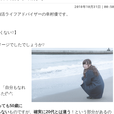
2018年10月31日｜00:50
婚活ライフアドバイザーの幸村優です。
くない❔】
メージでしたでしょうか❔
」「自分もなれ
^-^;
っても50歳に
らない
ものですが、
確実に20代とは違う
！という部分があるの