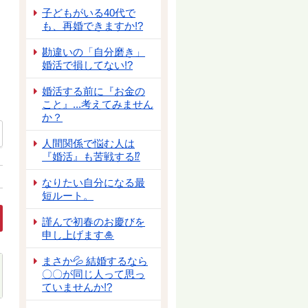
子どもがいる40代で
も、再婚できますか!?
勘違いの「自分磨き」
婚活で損してない!?
婚活する前に『お金の
こと』...考えてみません
か？
人間関係で悩む人は
『婚活』も苦戦する⁉
なりたい自分になる最
短ルート。
謹んで初春のお慶びを
申し上げます🎍
まさか💦 結婚するなら
〇〇が同じ人って思っ
ていませんか!?