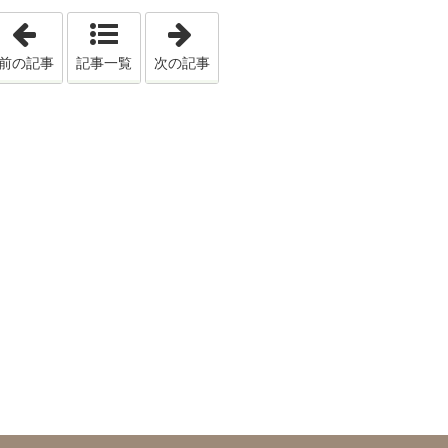
「結婚から遠ざかってしまう交友関係って...❕❔」
「恋愛上手は、甘え上手(*^^*)」
前の記事
記事一覧
次の記事