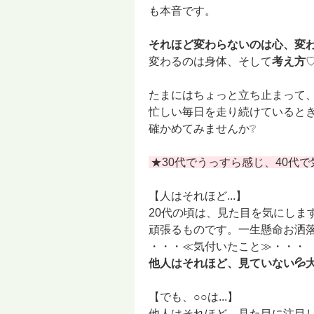
も本音です。
それほど変わらないのは心、変
変わるのは身体、そして
考え方
たまにはちょっと立ち止まって
忙しい毎日を走り続けていると
確かめてみませんか❔
★30代でうっすら感じ、40代で
【人はそれほど...】
20代の頃は、見た目を気にしま
頑張るものです。一生懸命お洒落し
・・・≪気付いたこと≫・・・
他人はそれほど、見ていない💦大事
【でも、○○は...】
他人はそれほど、見た目に注目