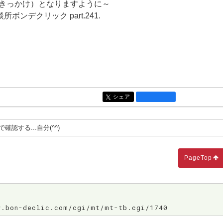
良いきっかけ）となりますように～
デクリック part.241.
シェア
entry1753
認する...自分(^^)
PageTop
bon-declic.com/cgi/mt/mt-tb.cgi/1740