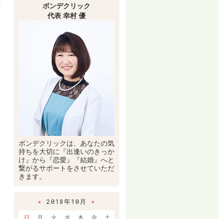
ボンデクリック
代表 幸村 優
ボンデクリックは、あなたの気
持ちを大切に『出逢いのきっか
け』から『恋愛』『結婚』へと
繋がるサポートをさせていただ
きます。
«
2018年10月
»
日
月
火
水
木
金
土