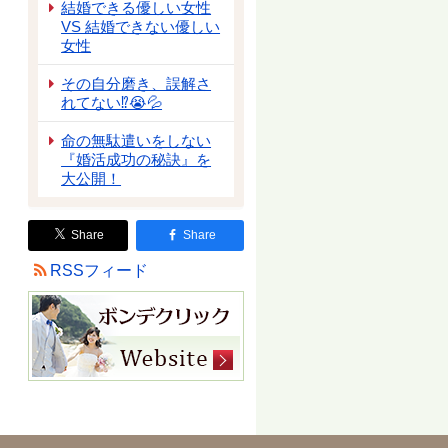
結婚できる優しい女性
VS 結婚できない優しい
女性
その自分磨き、誤解さ
れてない⁉😭💦
命の無駄遣いをしない
『婚活成功の秘訣』を
大公開！
Share
Share
RSSフィード