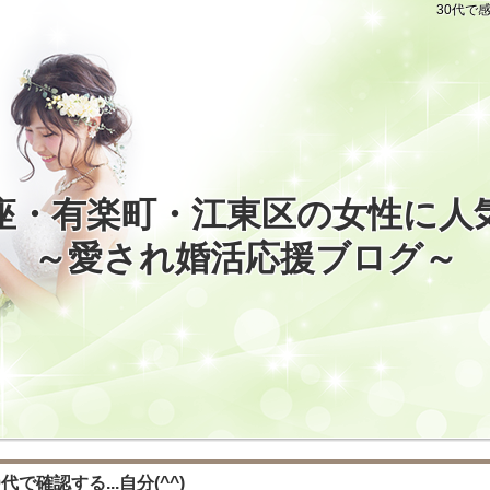
30代で感
座・有楽町・江東区の女性に人
～愛され婚活応援ブログ～
で確認する...自分(^^)