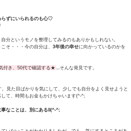
わらずにいられるのも心♡
♡
、自分というモノを整理してみるのもありかもしれない。
きこそ・・・今の自分は、
3年後の幸せ
に向かっているのかを
気付き、50代で確認する★
...そんな発見です。
す。見た目ばかりを気にして、少しでも自分をよく見せようと
て、時間もお金もかけちゃいます(^-^;
なことは、別にある❕❕(^-^;
していないことがわかりましたが、でも、気にするところがあ