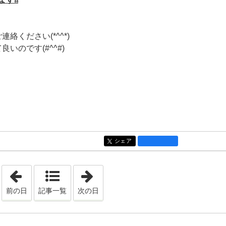
連絡ください(*^^*)
いのです(#^^#)
シェア
entry1712
「2018年10月 3日」
「2018年10月 5日」
前の日
記事一覧
次の日