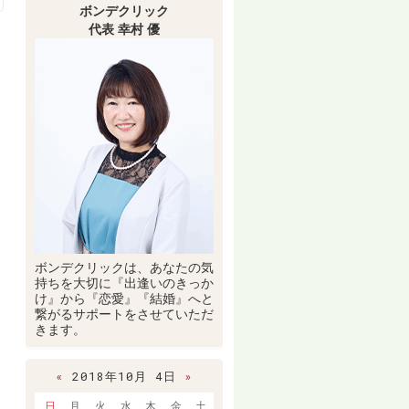
ボンデクリック
代表 幸村 優
ボンデクリックは、あなたの気
持ちを大切に『出逢いのきっか
け』から『恋愛』『結婚』へと
繋がるサポートをさせていただ
きます。
«
2018年10月 4日
»
日
月
火
水
木
金
土