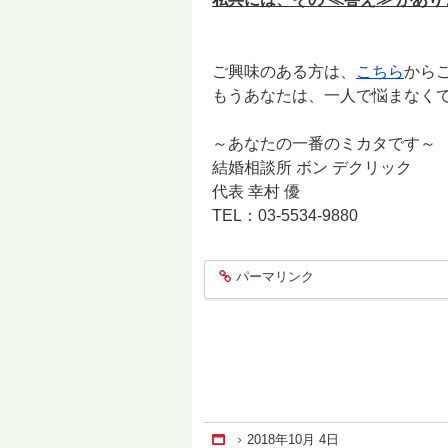
ご興味のある方は、
こちら
からご
もうあなたは、一人で悩まなくて良
～あなたの一番のミカタです～
結婚相談所 ボン デクリック
代表 幸村 優
TEL：03-5534-9880
パーマリンク
entry1712
2018年10月 4日
Home