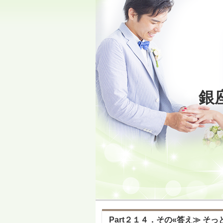
銀
Part２１４．その«答え≫ そっ