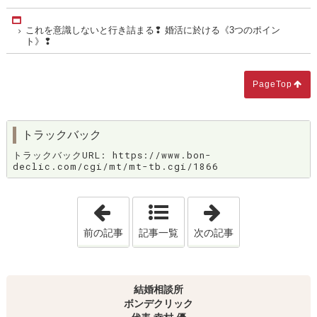
Home
これを意識しないと行き詰まる❢ 婚活に於ける《3つのポイン
ト》❢
PageTop
トラックバック
トラックバックURL: https://www.bon-
declic.com/cgi/mt/mt-tb.cgi/1866
「今どきの婚活を、データーから考えてみた
「運命の赤い糸
前の記事
記事一覧
次の記事
結婚相談所
ボンデクリック