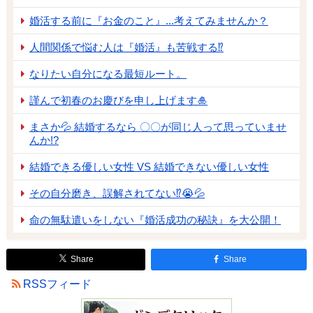
婚活する前に『お金のこと』...考えてみませんか？
人間関係で悩む人は『婚活』も苦戦する⁉
なりたい自分になる最短ルート。
謹んで初春のお慶びを申し上げます🎍
まさか💦 結婚するなら 〇〇が同じ人って思っていませ
んか!?
結婚できる優しい女性 VS 結婚できない優しい女性
その自分磨き、誤解されてない⁉😭💦
命の無駄遣いをしない『婚活成功の秘訣』を大公開！
Share
Share
RSSフィード