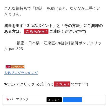
こんな気持ちで「婚活」を続けると、なかなか上手くい
きません。
成果を出す「3つのポイント」と「その方法」にご興味の
ある方は、
こちらから
ご連絡ください(*^^*)
銀座・日本橋・江東区の結婚相談所ボンデクリッ
ク part.323.
人気ブログランキング
💖ボンデクリック 公式HPは
こちら
です(*^^*)
パーマリンク
entry1879
シェア
entry1879