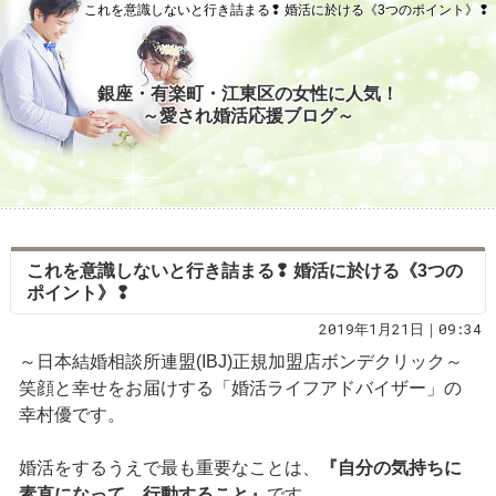
これを意識しないと行き詰まる❢ 婚活に於ける《3つのポイント》❢
銀座・有楽町・江東区の女性に人気！
～愛され婚活応援ブログ～
これを意識しないと行き詰まる❢ 婚活に於ける《3つの
ポイント》❢
2019年1月21日｜09:34
～日本結婚相談所連盟(IBJ)正規加盟店ボンデクリック～
笑顔と幸せをお届けする「婚活ライフアドバイザー」の
幸村優です。
婚活をするうえで最も重要なことは、
『自分の気持ちに
素直になって、行動すること』
です。