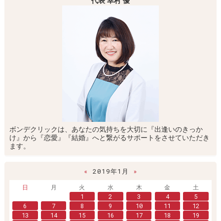
代表 幸村 優
ボンデクリックは、あなたの気持ちを大切に『出逢いのきっか
け』から『恋愛』『結婚』へと繋がるサポートをさせていただき
ます。
«
2019年1月
»
日
月
火
水
木
金
土
1
2
3
4
5
6
7
8
9
10
11
12
13
14
15
16
17
18
19