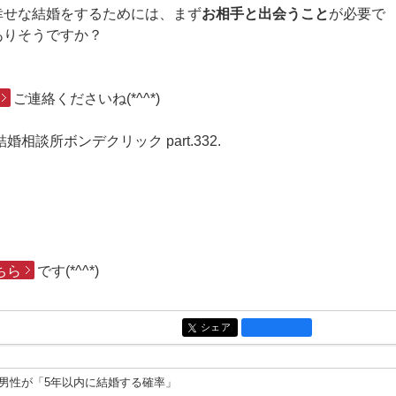
幸せな結婚をするためには、まず
お相手と出会うこと
が必要で
ありそうですか？
ご連絡くださいね(*^^*)
ボンデクリック part.332.
ちら
です(*^^*)
シェア
entry1888
独身男性が「5年以内に結婚する確率」