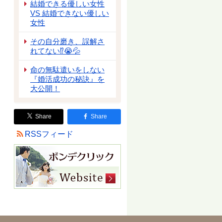
結婚できる優しい女性
VS 結婚できない優しい
女性
その自分磨き、誤解さ
れてない⁉😭💦
命の無駄遣いをしない
『婚活成功の秘訣』を
大公開！
Share
Share
RSSフィード