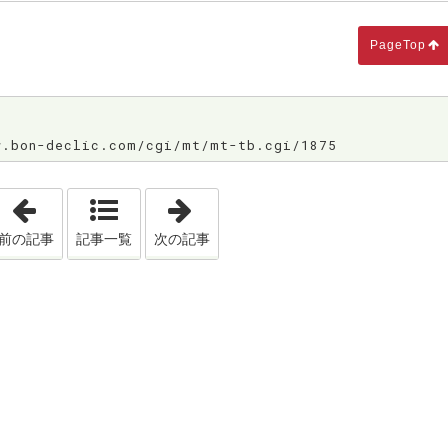
PageTop
bon-declic.com/cgi/mt/mt-tb.cgi/1875
「婚活してもなかなか上手くいかない方≪必見❢≫」
「独身？結婚？仕事？こんなに将来
前の記事
記事一覧
次の記事