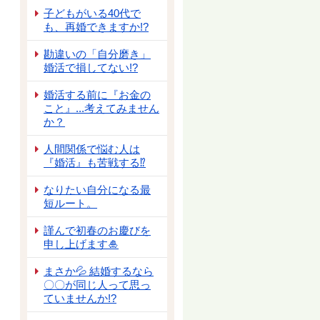
子どもがいる40代で
も、再婚できますか!?
勘違いの「自分磨き」
婚活で損してない!?
婚活する前に『お金の
こと』...考えてみません
か？
人間関係で悩む人は
『婚活』も苦戦する⁉
なりたい自分になる最
短ルート。
謹んで初春のお慶びを
申し上げます🎍
まさか💦 結婚するなら
〇〇が同じ人って思っ
ていませんか!?