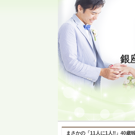
銀
まさかの「11人に1人!!」40