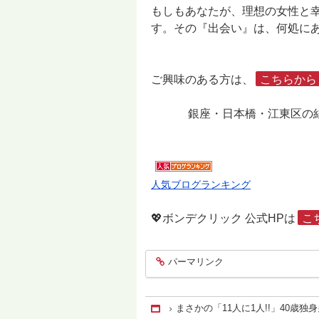
もしもあなたが、理想の女性と
す。その『出会い』は、何処に
ご興味のある方は、
こちらから
銀座・日本橋・江東区の結婚相談所
人気ブログランキング
💖ボンデクリック 公式HPは
こ
パーマリンク
entry1888
まさかの「11人に1人!!」40歳
Home