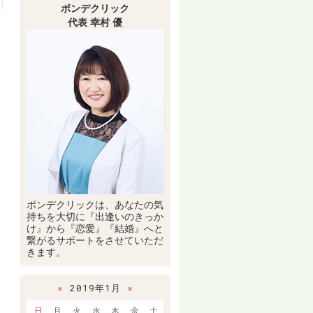
ボンデクリック
代表 幸村 優
ボンデクリックは、あなたの気
持ちを大切に『出逢いのきっか
け』から『恋愛』『結婚』へと
繋がるサポートをさせていただ
きます。
«
2019年1月
»
日
月
火
水
木
金
土