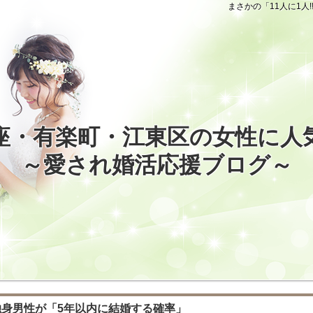
まさかの「11人に1人
座・有楽町・江東区の女性に人
～愛され婚活応援ブログ～
歳独身男性が「5年以内に結婚する確率」