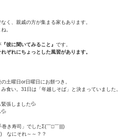
でなく、親戚の方が集まる家もあります。
よね。
が
『彼に聞いてみること』
です。
それぞれにちょっとした風習があります。
の土曜日or日曜日にお餅つき。
み食い。31日は「年越しそば」と決まっていました。
緊張しました💦
💦
き寿司」でしたΣ(￣□￣|||)
||) なにそれ～～？？