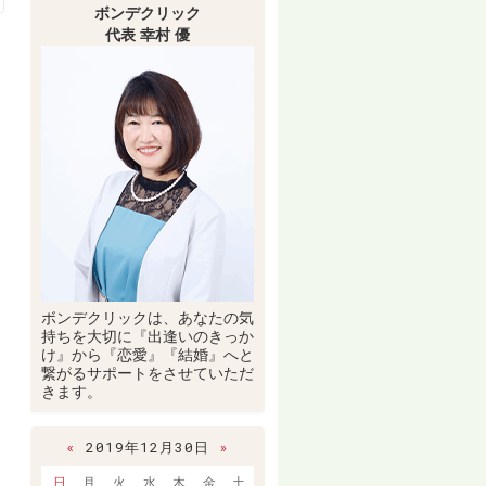
ボンデクリック
代表 幸村 優
ボンデクリックは、あなたの気
持ちを大切に『出逢いのきっか
け』から『恋愛』『結婚』へと
繋がるサポートをさせていただ
きます。
«
2019年12月30日
»
日
月
火
水
木
金
土