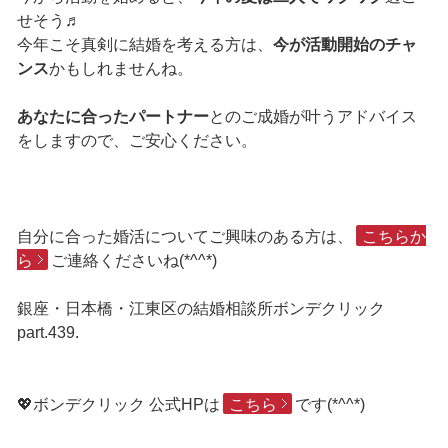
せそう♬
今年こそ真剣に結婚を考える方は、
今が活動開始のチャ
ンス
かもしれませんね。
あなたに合ったパートナー
とのご成婚が叶うアドバイス
をしますので、ご安心ください。
自分に合った婚活についてご興味のある方は、
こちらか
ら
ご連絡くださいね(*^^*)
銀座・日本橋・江東区の結婚相談所ボンデクリック
part.439.
💖ボンデクリック 公式HPは
こちら
です(*^^*)