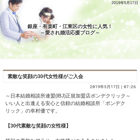
2019年5月17日
銀座・有楽町・江東区の女性に人気！
～愛され婚活応援ブログ～
素敵な笑顔の30代女性様がご入会
2019年5月17日｜07:26
～日本結婚相談所連盟(IBJ)正規加盟店ボンデクリック～
いい人と出逢える安心と信頼の結婚相談所「ボンデク
リック」の幸村優です。
【30代素敵な笑顔の女性様】