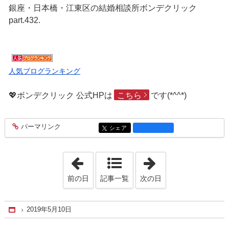
銀座・日本橋・江東区の結婚相談所ボンデクリック
part.432.
人気ブログランキング
💖ボンデクリック 公式HPは
こちら
です(*^^*)
パーマリンク
entry2017
シェア
entry2017
「2019年5月 9日」
「2019年5月11日
前の日
記事一覧
次の日
2019年5月10日
Home