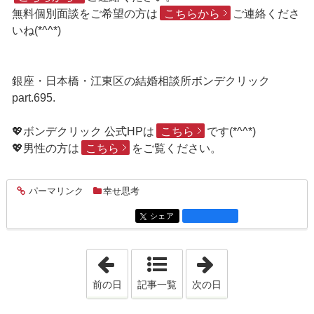
無料個別面談をご希望の方は
こちらから
ご連絡くださ
いね(*^^*)
銀座・日本橋・江東区の結婚相談所ボンデクリック
part.695.
💖ボンデクリック 公式HPは
こちら
です(*^^*)
💖男性の方は
こちら
をご覧ください。
パーマリンク
幸せ思考
entry2323
シェア
entry2323
「2020年1月26日」
「2020年1月30日
前の日
記事一覧
次の日