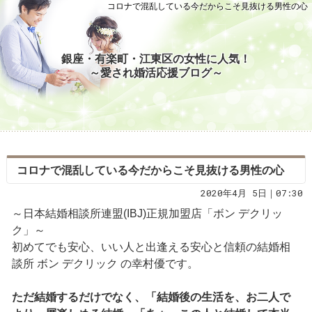
コロナで混乱している今だからこそ見抜ける男性の心
銀座・有楽町・江東区の女性に人気！
～愛され婚活応援ブログ～
コロナで混乱している今だからこそ見抜ける男性の心
2020年4月 5日｜07:30
～日本結婚相談所連盟(IBJ)正規加盟店「ボン デクリッ
ク」～
初めてでも安心、いい人と出逢える安心と信頼の結婚相
談所 ボン デクリック の幸村優です。
ただ結婚するだけでなく、「結婚後の生活を、お二人で