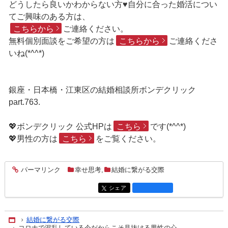
どうしたら良いかわからない方♥自分に合った婚活につい
てご興味のある方は、
こちらから
ご連絡ください。
無料個別面談をご希望の方は
こちらから
ご連絡くださ
いね(*^^*)
銀座・日本橋・江東区の結婚相談所ボンデクリック
part.763.
💖ボンデクリック 公式HPは
こちら
です(*^^*)
💖男性の方は
こちら
をご覧ください。
パーマリンク
幸せ思考
,
結婚に繋がる交際
entry2393
シェア
entry2393
結婚に繋がる交際
Home
コロナで混乱している今だからこそ見抜ける男性の心