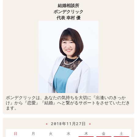
結婚相談所
ボンデクリック
代表 幸村 優
ボンデクリックは、あなたの気持ちを大切に『出逢いのきっか
け』から『恋愛』『結婚』へと繋がるサポートをさせていただき
ます。
«
2018年11月27日
»
日
月
火
水
木
金
土