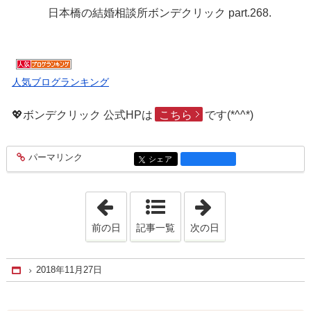
日本橋の結婚相談所ボンデクリック part.268.
人気ブログランキング
💖ボンデクリック 公式HPは
こちら
です(*^^*)
パーマリンク
entry1822
シェア
entry1822
「2018年11月26日」
「2018年11月28
前の日
記事一覧
次の日
2018年11月27日
Home