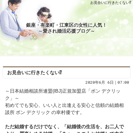
お見合いに行きたくない⁉
銀座・有楽町・江東区の女性に人気！
～愛され婚活応援ブログ～
お見合いに行きたくない⁉
2020年6月 6日｜07:00
～日本結婚相談所連盟(IBJ)正規加盟店「ボン デクリッ
ク」～
初めてでも安心、いい人と出逢える安心と信頼の結婚相
談所 ボン デクリック の幸村優です。
ただ結婚するだけでなく、「結婚後の生活を、お二人で