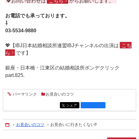
💖お問い合わせは
こちら
からお願いします。
お電話でも承っております。
⇩
03-5534-9880
💖【IBJ日本結婚相談所連盟IBJチャンネルの出演は
こち
ら
です】
銀座・日本橋・江東区の結婚相談所ボンデクリック
part.825.
パーマリンク
お見合いのコツ
entry2462
シェア
entry2462
お見合いのコツ
お見合いに行きたくない⁉
Home