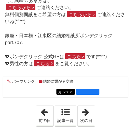
てご興味のある方は、
こちらから
ご連絡ください。
無料個別面談をご希望の方は
こちらから
ご連絡くださ
いね(*^^*)
銀座・日本橋・江東区の結婚相談所ボンデクリック
part.707.
💖ボンデクリック 公式HPは
こちら
です(*^^*)
💖男性の方は
こちら
をご覧ください。
パーマリンク
結婚に繋がる交際
entry2335
シェア
entry2335
「2020年2月 7日」
「2020年2月11日
前の日
記事一覧
次の日