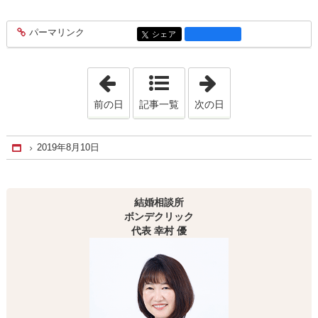
パーマリンク
entry2122
シェア
entry2122
「2019年8月 9日」
「2019年8月11日
前の日
記事一覧
次の日
2019年8月10日
Home
結婚相談所
ボンデクリック
代表 幸村 優