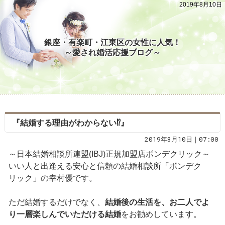
2019年8月10日
銀座・有楽町・江東区の女性に人気！
～愛され婚活応援ブログ～
『結婚する理由がわからない⁉』
2019年8月10日｜07:00
～日本結婚相談所連盟(IBJ)正規加盟店ボンデクリック～
いい人と出逢える安心と信頼の結婚相談所「ボンデク
リック」の幸村優です。
ただ結婚するだけでなく、
結婚後の生活を、お二人でよ
り一層楽しんでいただける結婚
をお勧めしています。