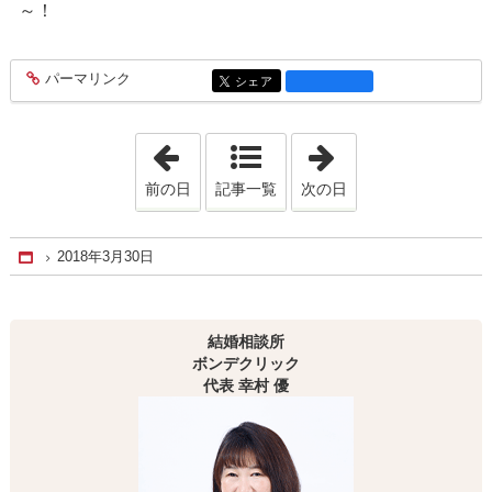
～！
パーマリンク
entry1338
シェア
entry1338
「2018年3月29日」
「2018年3月31日
前の日
記事一覧
次の日
2018年3月30日
Home
結婚相談所
ボンデクリック
代表 幸村 優