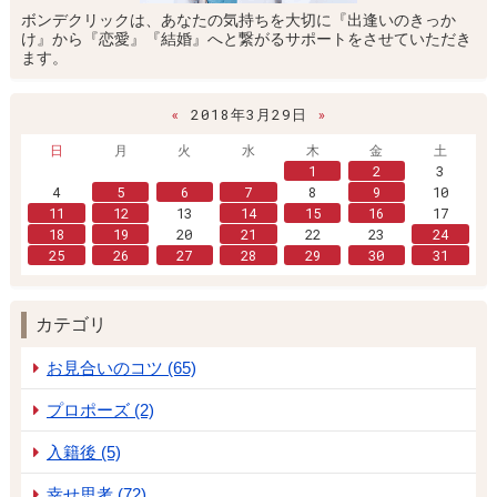
ボンデクリックは、あなたの気持ちを大切に『出逢いのきっか
け』から『恋愛』『結婚』へと繋がるサポートをさせていただき
ます。
«
2018年3月29日
»
日
月
火
水
木
金
土
1
2
3
4
5
6
7
8
9
10
11
12
13
14
15
16
17
18
19
20
21
22
23
24
25
26
27
28
29
30
31
カテゴリ
お見合いのコツ (65)
プロポーズ (2)
入籍後 (5)
幸せ思考 (72)