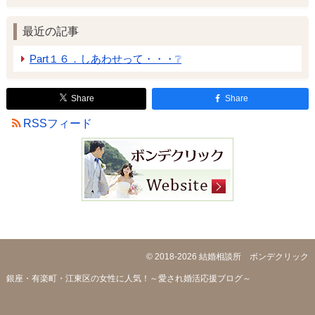
最近の記事
Part１６．しあわせって・・・❔
Share
Share
RSSフィード
© 2018-2026
結婚相談所 ボンデクリック
銀座・有楽町・江東区の女性に人気！～愛され婚活応援ブログ～