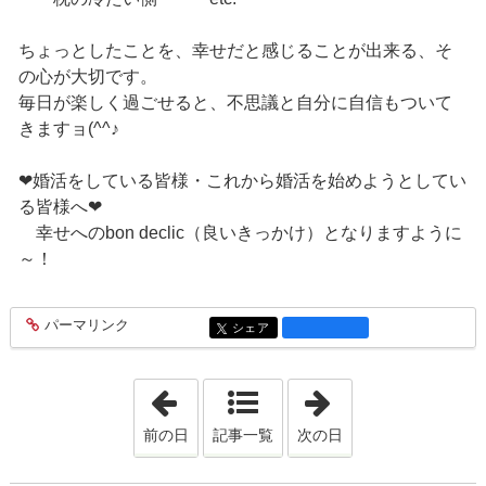
ちょっとしたことを、幸せだと感じることが出来る、そ
の心が大切です。
毎日が楽しく過ごせると、不思議と自分に自信もついて
きますョ(^^♪
❤婚活をしている皆様・これから婚活を始めようとしてい
る皆様へ❤
幸せへのbon declic（良いきっかけ）となりますように
～！
パーマリンク
entry1325
シェア
entry1325
「2018年3月21日」
「2018年3月25日
前の日
記事一覧
次の日