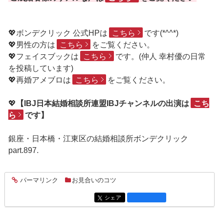
💖ボンデクリック 公式HPは
こちら
です(*^^*)
💖男性の方は
こちら
をご覧ください。
💖フェイスブックは
こちら
です。(仲人 幸村優の日常
を投稿しています)
💖再婚アメブロは
こちら
をご覧ください。
💖
【IBJ日本結婚相談所連盟IBJチャンネルの出演は
こち
ら
です】
銀座・日本橋・江東区の結婚相談所ボンデクリック
part.897.
パーマリンク
お見合いのコツ
entry2539
シェア
entry2539