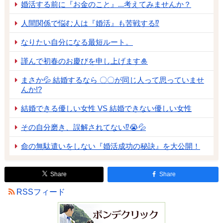
婚活する前に『お金のこと』...考えてみませんか？
人間関係で悩む人は『婚活』も苦戦する⁉
なりたい自分になる最短ルート。
謹んで初春のお慶びを申し上げます🎍
まさか💦 結婚するなら 〇〇が同じ人って思っていませ
んか!?
結婚できる優しい女性 VS 結婚できない優しい女性
その自分磨き、誤解されてない⁉😭💦
命の無駄遣いをしない『婚活成功の秘訣』を大公開！
Share
Share
RSSフィード