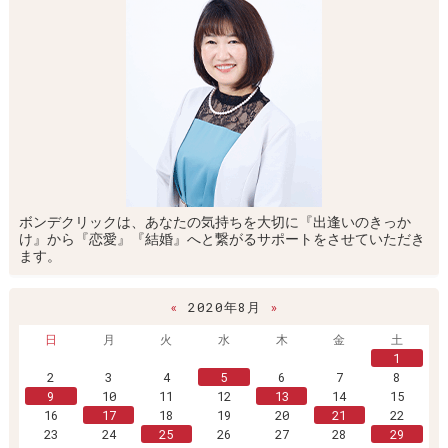
ボンデクリックは、あなたの気持ちを大切に『出逢いのきっか
け』から『恋愛』『結婚』へと繋がるサポートをさせていただき
ます。
«
2020年8月
»
日
月
火
水
木
金
土
1
2
3
4
5
6
7
8
9
10
11
12
13
14
15
16
17
18
19
20
21
22
23
24
25
26
27
28
29