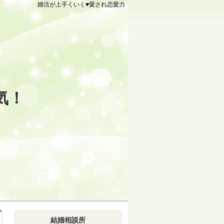
婚活が上手くいく♥愛され恋愛力
気！
結婚相談所