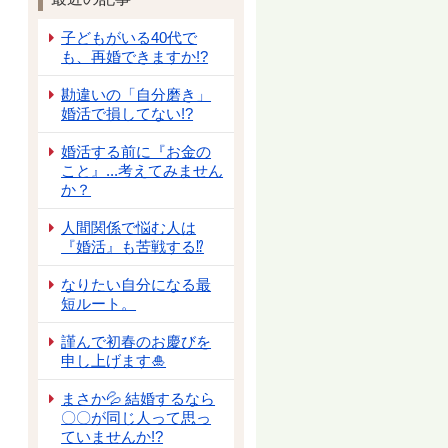
子どもがいる40代で
も、再婚できますか!?
勘違いの「自分磨き」
婚活で損してない!?
婚活する前に『お金の
こと』...考えてみません
か？
人間関係で悩む人は
『婚活』も苦戦する⁉
なりたい自分になる最
短ルート。
謹んで初春のお慶びを
申し上げます🎍
まさか💦 結婚するなら
〇〇が同じ人って思っ
ていませんか!?