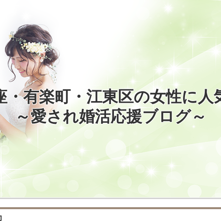
座・有楽町・江東区の女性に人
～愛され婚活応援ブログ～
力