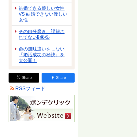
結婚できる優しい女性
VS 結婚できない優しい
女性
その自分磨き、誤解さ
れてない⁉😭💦
命の無駄遣いをしない
『婚活成功の秘訣』を
大公開！
Share
Share
RSSフィード