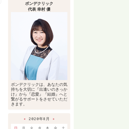
ボンデクリック
代表 幸村 優
ボンデクリックは、あなたの気
持ちを大切に『出逢いのきっか
け』から『恋愛』『結婚』へと
繋がるサポートをさせていただ
きます。
«
2020年8月
»
日
月
火
水
木
金
土