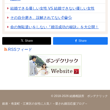
結婚できる優しい女性 VS 結婚できない優しい女性
その自分磨き、誤解されてない⁉😭💦
命の無駄遣いをしない『婚活成功の秘訣』を大公開！
Share
Share
RSSフィード
© 2018-2026
結婚相談所 ボンデクリック
銀座・有楽町・江東区の女性に人気！～愛され婚活応援ブログ～