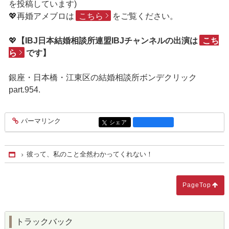
を投稿しています)
💖再婚アメブロは
こちら
をご覧ください。
💖
【IBJ日本結婚相談所連盟IBJチャンネルの出演は
こち
ら
です】
銀座・日本橋・江東区の結婚相談所ボンデクリック
part.954.
パーマリンク
entry2599
シェア
entry2599
彼って、私のこと全然わかってくれない！
Home
PageTop
トラックバック