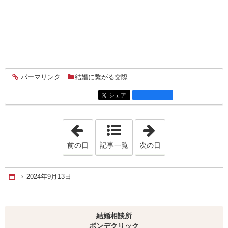
パーマリンク
結婚に繋がる交際
entry2793
シェア
entry2793
「2024年8月16日」
「2024年12月20
前の日
記事一覧
次の日
2024年9月13日
Home
結婚相談所
ボンデクリック