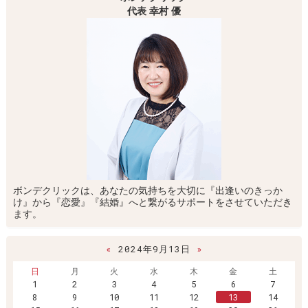
代表 幸村 優
ボンデクリックは、あなたの気持ちを大切に『出逢いのきっか
け』から『恋愛』『結婚』へと繋がるサポートをさせていただき
ます。
«
2024年9月13日
»
日
月
火
水
木
金
土
1
2
3
4
5
6
7
8
9
10
11
12
13
14