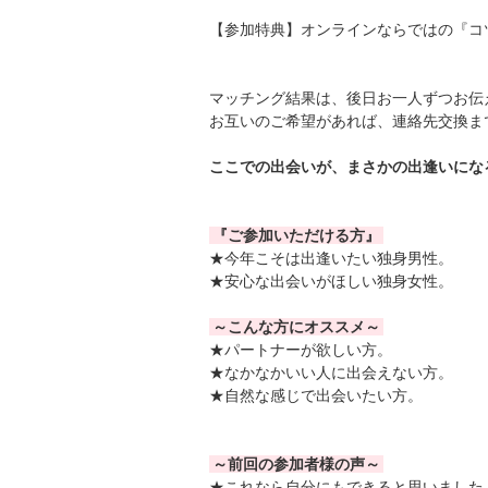
【参加特典】オンラインならではの『コツ
マッチング結果は、後日お一人ずつお伝
お互いのご希望があれば、連絡先交換ま
ここでの出会いが、まさかの出逢いにな
『ご参加いただける方』
★今年こそは出逢いたい独身男性。
★安心な出会いがほしい独身女性。
～こんな方にオススメ～
★パートナーが欲しい方。
★なかなかいい人に出会えない方。
★自然な感じで出会いたい方。
～前回の参加者様の声～
★これなら自分にもできると思いました