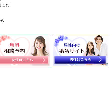
ました！
から