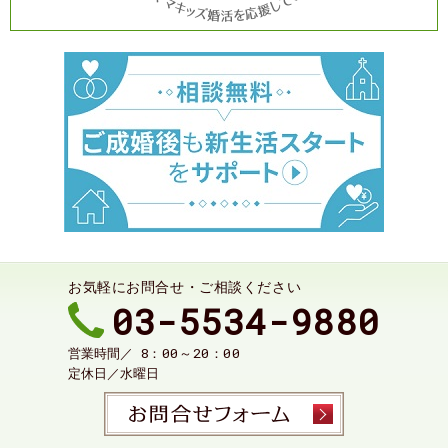
お気軽にお問合せ・ご相談ください
03-5534-9880
8：00～20：00
営業時間／
定休日／
水曜日
お問合せ