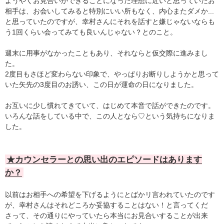
ようやくお見合いができることになった理想に近いと思っていたお
相手は、お会いしてみると特別にいい所もなく、内心またダメか...
と思っていたのですが、幸村さんにそれを話すと嫌じゃないならも
う1回くらい会ってみても良いんじゃない？とのこと。
週末に用事がなかったこともあり、それならと仮交際に進みまし
た。
2度目もさほど変わらない印象で、やっぱりお断りしようかと思って
いた矢先の3度目のお誘い、この日が運命の日になりました。
お互いに少し慣れてきていて、はじめて本音で話ができたのです。
いろんな話をしている中で、この人となら♡という気持ちになりま
した。
★カウンセラーとの思い出のエピソードはあります
か？
以前はお相手への希望を下げるようにとばかリ言われていたのです
が、幸村さんはそれどころか妥協することはない！と言ってくだ
さって、その通りにやっていたら本当にお見合いすることが出来