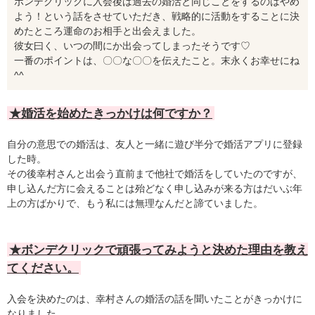
ボンデクリックに入会後は過去の婚活と同じことをするのはやめ
よう！という話をさせていただき、戦略的に活動をすることに決
めたところ運命のお相手と出会えました。
彼女曰く、いつの間にか出会ってしまったそうです♡
一番のポイントは、〇〇な〇〇を伝えたこと。末永くお幸せにね
^^
★婚活を始めたきっかけは何ですか？
自分の意思での婚活は、友人と一緒に遊び半分で婚活アプリに登録
した時。
その後幸村さんと出会う直前まで他社で婚活をしていたのですが、
申し込んだ方に会えることは殆どなく申し込みが来る方はだいぶ年
上の方ばかりで、もう私には無理なんだと諦ていました。
★ボンデクリックで頑張ってみようと決めた理由を教え
てください。
入会を決めたのは、幸村さんの婚活の話を聞いたことがきっかけに
なりました。