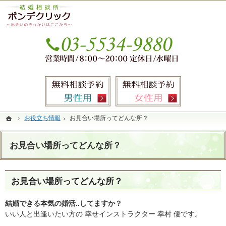
本気の婚活を応援します。銀座・有楽町の結婚相談所なら当相談所へ。
銀座・有楽町の婚活なら圧倒的なサポート力のIBJ加盟結婚相談所ボンデクリック
お気
無料相談予約男性用
無料相談
ホーム
ホーム
お役立ち情報
お役立ち情報
お見合い場所ってどんな所？
お見合い場所ってどんな所？
お見合い場所ってどんな所？
お見合い場所ってどんな所？
結婚できる本気の婚活..してますか？
いい人と出逢いたい方の 幸せインストラクター 幸村 優です。